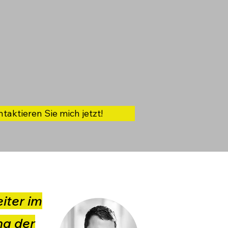
taktieren Sie mich jetzt!
iter im
ng der