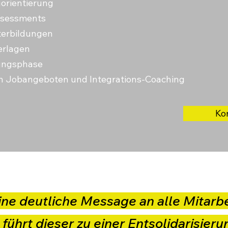
uorientierung
ssessments
terbildungen
erlagen
ungsphase
n Jobangeboten und Integrations-Coaching
Kon
ine deutliche Message an alle Mitarbe
ührt dieser zu einer Entsolidarisieru