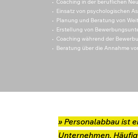
Coaching in der beruflichen Ne
Einsatz von psychologischen A
Planung und Beratung von Wei
Erstellung von Bewerbungsunt
Coaching während der Bewerb
Beratung über die Annahme vo
» Personalabbau ist e
Unternehmen. Häufig f